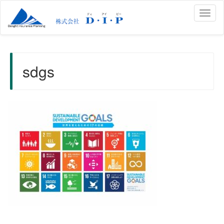
Toggl
naviga
sdgs