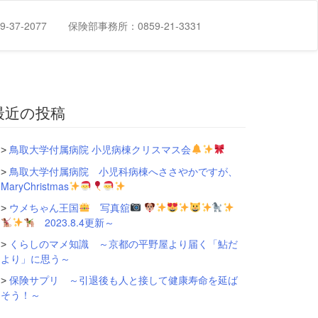
-37-2077
保険部事務所：0859-21-3331
最近の投稿
鳥取大学付属病院 小児病棟クリスマス会
鳥取大学付属病院 小児科病棟へささやかですが、
MaryChristmas
ウメちゃん王国
写真舘
2023.8.4更新～
くらしのマメ知識 ～京都の平野屋より届く「鮎だ
より」に思う～
保険サプリ ～引退後も人と接して健康寿命を延ば
そう！～