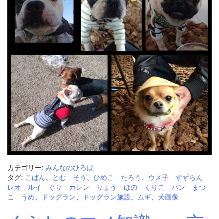
カテゴリー:
みんなのひろば
タグ:
こばん
、
とむ そう
、
ひめこ たろう
、
ウメ子 すずらん
レオ ルイ ぐり カレン りょう ほの くりこ パン まつ
こ うめ
、
ドッグラン
、
ドッグラン施設
、
ムギ
、
犬画像