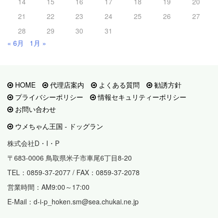
14
15
16
17
18
19
20
21
22
23
24
25
26
27
28
29
30
31
« 6月
1月 »
HOME
代理店案内
よくある質問
勧誘方針
プライバシーポリシー
情報セキュリティーポリシー
お問い合わせ
ウメちゃん王国 - ドッグラン
株式会社D・I・P
〒683-0006 鳥取県米子市車尾6丁目8-20
TEL：0859-37-2077 / FAX：0859-37-2078
営業時間：AM9:00～17:00
E-Mail：d-i-p_hoken.sm@sea.chukai.ne.jp