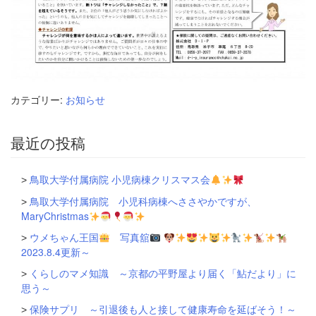
カテゴリー:
お知らせ
最近の投稿
鳥取大学付属病院 小児病棟クリスマス会
鳥取大学付属病院 小児科病棟へささやかですが、
MaryChristmas
ウメちゃん王国
写真舘
2023.8.4更新～
くらしのマメ知識 ～京都の平野屋より届く「鮎だより」に
思う～
保険サプリ ～引退後も人と接して健康寿命を延ばそう！～