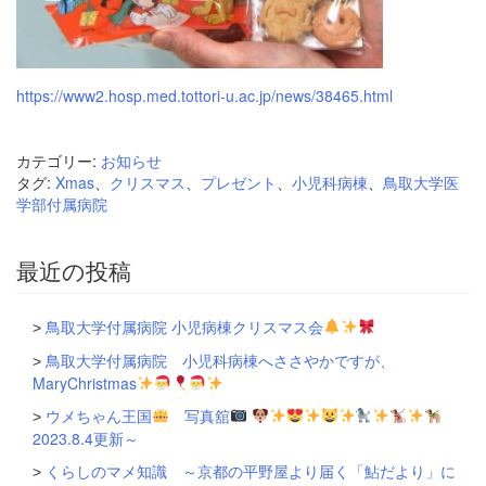
https://www2.hosp.med.tottori-u.ac.jp/news/38465.html
カテゴリー:
お知らせ
タグ:
Xmas
、
クリスマス
、
プレゼント
、
小児科病棟
、
鳥取大学医
学部付属病院
最近の投稿
鳥取大学付属病院 小児病棟クリスマス会
鳥取大学付属病院 小児科病棟へささやかですが、
MaryChristmas
ウメちゃん王国
写真舘
2023.8.4更新～
くらしのマメ知識 ～京都の平野屋より届く「鮎だより」に