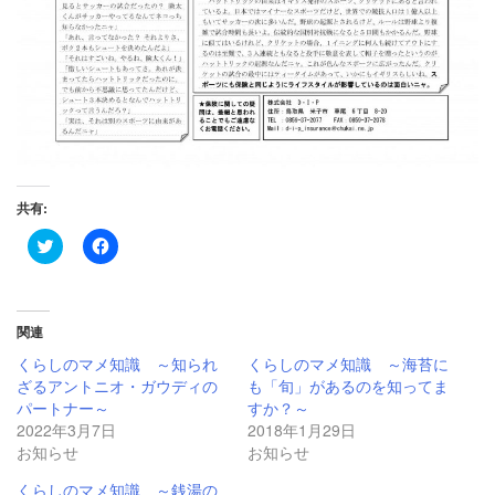
共有:
ク
Facebook
リ
で
ッ
共
ク
有
し
す
て
る
Twitter
に
関連
で
は
共
ク
くらしのマメ知識 ～知られ
くらしのマメ知識 ～海苔に
有
リ
ざるアントニオ・ガウディの
も「旬」があるのを知ってま
(新
ッ
し
ク
パートナー～
すか？～
い
し
2022年3月7日
2018年1月29日
ウ
て
ィ
く
お知らせ
お知らせ
ン
だ
ド
さ
ウ
い
くらしのマメ知識 ～銭湯の