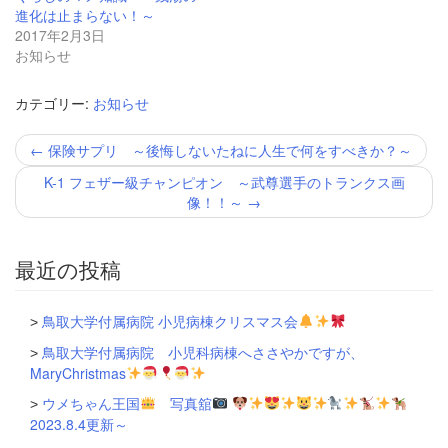
で
(新
進化は止まらない！～
開
し
き
い
2017年2月3日
ま
ウ
お知らせ
す)
ィ
ン
ド
ウ
カテゴリー:
お知らせ
で
開
き
投
←
保険サプリ ～後悔しないたねに人生で何をすべきか？～
ま
稿
す)
ナ
K-1 フェザー級チャンピオン ～武尊選手のトランクス画
ビ
像！！～
→
ゲ
ー
シ
最近の投稿
ョ
ン
鳥取大学付属病院 小児病棟クリスマス会
鳥取大学付属病院 小児科病棟へささやかですが、
MaryChristmas
ウメちゃん王国
写真舘
2023.8.4更新～