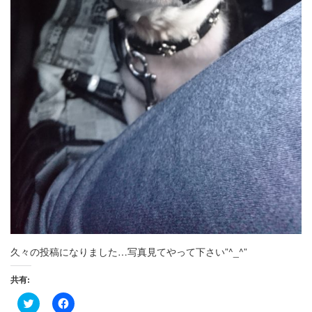
久々の投稿になりました…写真見てやって下さい”^_^”
共有:
ク
Facebook
リ
で