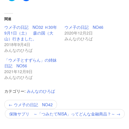
ッ
共
ク
有
し
す
て
る
Twitter
に
関連
で
は
共
ク
ウメ子の日記 NO32 Ｈ30年
ウメ子の日記 NO46
有
リ
9月1日（土） 森の国（大
2020年12月2日
(新
ッ
し
ク
山）行きました。
みんなのひろば
い
し
2018年9月4日
ウ
て
ィ
く
みんなのひろば
ン
だ
ド
さ
ウ
い
「ウメ子とすずらん」の姉妹
で
(新
日記 NO56
開
し
き
い
2021年12月9日
ま
ウ
みんなのひろば
す)
ィ
ン
ド
ウ
カテゴリー:
みんなのひろば
で
開
き
投
←
ウメ子の日記 NO42
ま
稿
す)
ナ
保険サプリ ～「つみたてNISA」ってどんな金融商品？～
→
ビ
ゲ