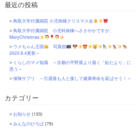
ー
最近の投稿
シ
ョ
ン
鳥取大学付属病院 小児病棟クリスマス会
鳥取大学付属病院 小児科病棟へささやかですが、
MaryChristmas
ウメちゃん王国
写真舘
2023.8.4更新～
くらしのマメ知識 ～京都の平野屋より届く「鮎だより」に
思う～
保険サプリ ～引退後も人と接して健康寿命を延ばそう！～
カテゴリー
お知らせ
(133)
みんなのひろば
(79)