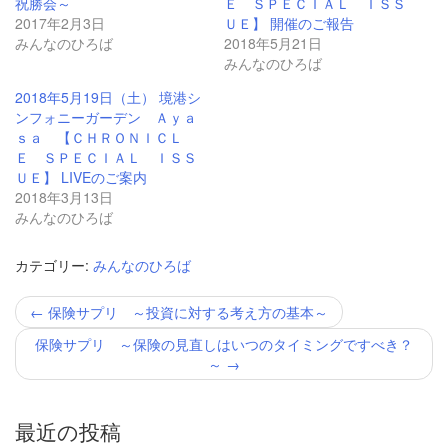
祝勝会～
Ｅ ＳＰＥＣＩＡＬ ＩＳＳ
ウ
て
ィ
く
2017年2月3日
ＵＥ】 開催のご報告
ン
だ
みんなのひろば
ド
さ
2018年5月21日
ウ
い
みんなのひろば
で
(新
開
し
き
い
2018年5月19日（土） 境港シ
ま
ウ
ンフォニーガーデン Ａｙａ
す)
ィ
ン
ｓａ 【ＣＨＲＯＮＩＣＬ
ド
Ｅ ＳＰＥＣＩＡＬ ＩＳＳ
ウ
で
ＵＥ】 LIVEのご案内
開
2018年3月13日
き
ま
みんなのひろば
す)
カテゴリー:
みんなのひろば
投
←
保険サプリ ～投資に対する考え方の基本～
稿
ナ
保険サプリ ～保険の見直しはいつのタイミングですべき？
ビ
～
→
ゲ
ー
シ
最近の投稿
ョ