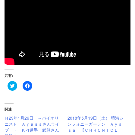
共有:
ク
Facebook
リ
で
ッ
共
ク
有
し
す
て
る
Twitter
に
関連
で
は
共
ク
Ｈ29年1月26日 ～バイオリ
2018年5月19日（土） 境港シ
有
リ
ニスト Ａｙａｓａさんライ
ンフォニーガーデン Ａｙａ
(新
ッ
し
ク
ブ ・ Ｋ-1選手 武尊さん
ｓａ 【ＣＨＲＯＮＩＣＬ
い
し