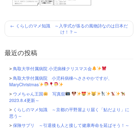
投
←
くらしのマメ知識 ～入学式が張るの風物詩なのは日本だ
稿
け！？～
ナ
ビ
ゲ
最近の投稿
ー
シ
ョ
鳥取大学付属病院 小児病棟クリスマス会
ン
鳥取大学付属病院 小児科病棟へささやかですが、
MaryChristmas
ウメちゃん王国
写真舘
2023.8.4更新～
くらしのマメ知識 ～京都の平野屋より届く「鮎だより」に
思う～
保険サプリ ～引退後も人と接して健康寿命を延ばそう！～