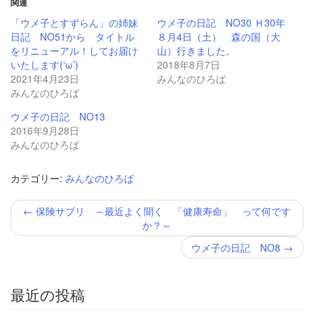
Twitter
に
関連
で
は
共
ク
「ウメ子とすずらん」の姉妹
ウメ子の日記 NO30 Ｈ30年
有
リ
日記 NO51から タイトル
８月4日（土） 森の国（大
(新
ッ
し
ク
をリニューアル！してお届け
山）行きました。
い
し
いたします(‘ω’)
2018年8月7日
ウ
て
ィ
く
2021年4月23日
みんなのひろば
ン
だ
みんなのひろば
ド
さ
ウ
い
で
(新
ウメ子の日記 NO13
開
し
き
い
2016年9月28日
ま
ウ
みんなのひろば
す)
ィ
ン
ド
ウ
カテゴリー:
みんなのひろば
で
開
き
投
←
保険サプリ ～最近よく聞く 「健康寿命」 って何です
ま
稿
す)
か？～
ナ
ビ
ウメ子の日記 NO8
→
ゲ
ー
シ
最近の投稿
ョ
ン