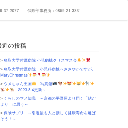
-37-2077
保険部事務所：0859-21-3331
最近の投稿
鳥取大学付属病院 小児病棟クリスマス会
鳥取大学付属病院 小児科病棟へささやかですが、
MaryChristmas
ウメちゃん王国
写真舘
2023.8.4更新～
くらしのマメ知識 ～京都の平野屋より届く「鮎だ
より」に思う～
保険サプリ ～引退後も人と接して健康寿命を延ば
そう！～