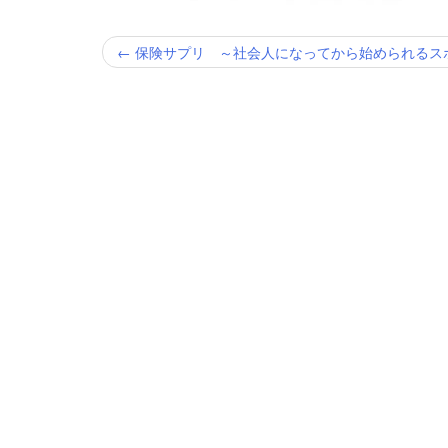
投
←
保険サプリ ～社会人になってから始められるス
稿
ナ
ビ
ゲ
ー
シ
ョ
ン