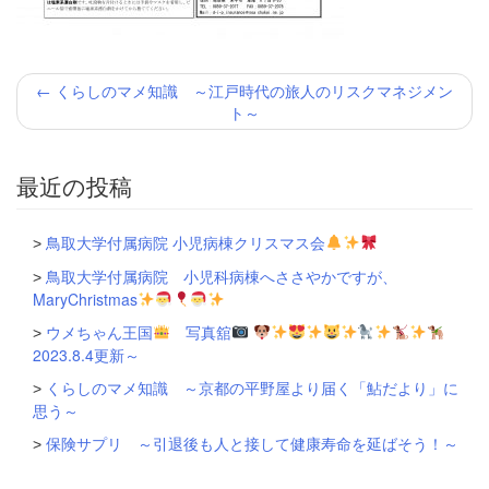
投
←
くらしのマメ知識 ～江戸時代の旅人のリスクマネジメン
稿
ト～
ナ
ビ
ゲ
最近の投稿
ー
シ
ョ
鳥取大学付属病院 小児病棟クリスマス会
ン
鳥取大学付属病院 小児科病棟へささやかですが、
MaryChristmas
ウメちゃん王国
写真舘
2023.8.4更新～
くらしのマメ知識 ～京都の平野屋より届く「鮎だより」に
思う～
保険サプリ ～引退後も人と接して健康寿命を延ばそう！～