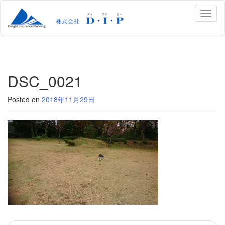
Toggl
naviga
DSC_0021
Posted on
2018年11月29日
投