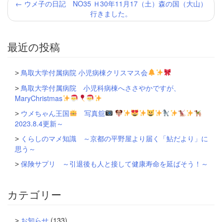
←
ウメ子の日記 NO35 Ｈ30年11月17（土）森の国（大山）
稿
行きました。
ナ
ビ
ゲ
最近の投稿
ー
シ
ョ
鳥取大学付属病院 小児病棟クリスマス会
ン
鳥取大学付属病院 小児科病棟へささやかですが、
MaryChristmas
ウメちゃん王国
写真舘
2023.8.4更新～
くらしのマメ知識 ～京都の平野屋より届く「鮎だより」に
思う～
保険サプリ ～引退後も人と接して健康寿命を延ばそう！～
カテゴリー
お知らせ
(133)