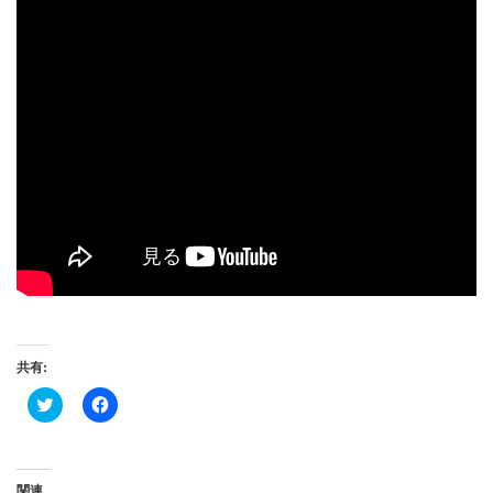
共有:
ク
Facebook
リ
で
ッ
共
ク
有
し
す
て
る
Twitter
に
関連