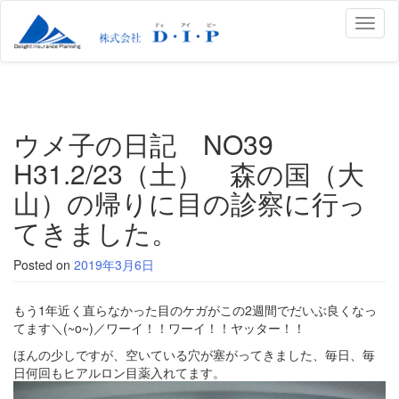
Toggl
naviga
ウメ子の日記 NO39
H31.2/23（土） 森の国（大
山）の帰りに目の診察に行っ
てきました。
Posted on
2019年3月6日
もう1年近く直らなかった目のケガがこの2週間でだいぶ良くなっ
てます＼(~o~)／ワーイ！！ワーイ！！ヤッター！！
ほんの少しですが、空いている穴が塞がってきました、毎日、毎
日何回もヒアルロン目薬入れてます。