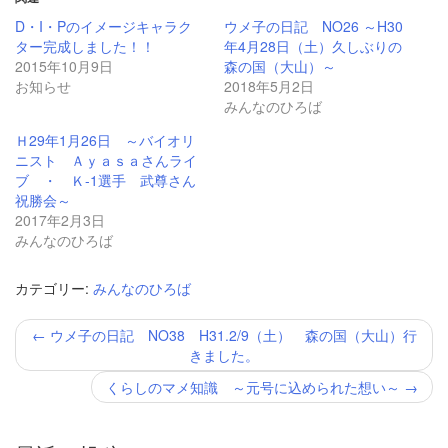
で
は
共
ク
D・I・Pのイメージキャラク
ウメ子の日記 NO26 ～H30
有
リ
ター完成しました！！
年4月28日（土）久しぶりの
(新
ッ
し
ク
2015年10月9日
森の国（大山）～
い
し
お知らせ
2018年5月2日
ウ
て
ィ
く
みんなのひろば
ン
だ
ド
さ
ウ
い
Ｈ29年1月26日 ～バイオリ
で
(新
ニスト Ａｙａｓａさんライ
開
し
き
い
ブ ・ Ｋ-1選手 武尊さん
ま
ウ
祝勝会～
す)
ィ
ン
2017年2月3日
ド
みんなのひろば
ウ
で
開
き
カテゴリー:
みんなのひろば
ま
す)
投
←
ウメ子の日記 NO38 H31.2/9（土） 森の国（大山）行
稿
きました。
ナ
ビ
くらしのマメ知識 ～元号に込められた想い～
→
ゲ
ー
シ