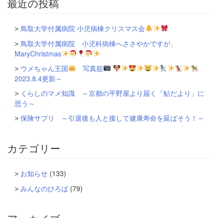
最近の投稿
ョ
ン
鳥取大学付属病院 小児病棟クリスマス会
鳥取大学付属病院 小児科病棟へささやかですが、
MaryChristmas
ウメちゃん王国
写真舘
2023.8.4更新～
くらしのマメ知識 ～京都の平野屋より届く「鮎だより」に
思う～
保険サプリ ～引退後も人と接して健康寿命を延ばそう！～
カテゴリー
お知らせ
(133)
みんなのひろば
(79)